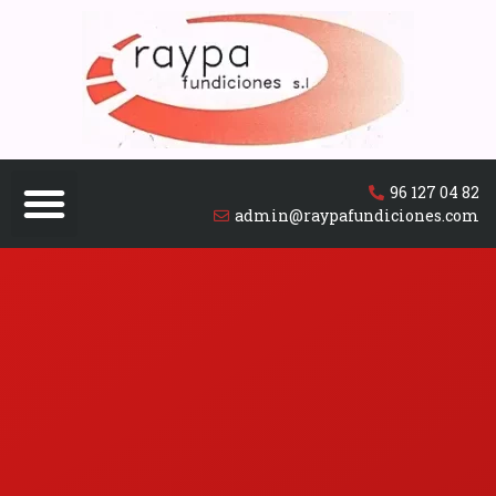
96 127 04 82
admin@raypafundiciones.com