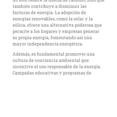
también contribuye a disminuir las
facturas de energía. La adopción de
energías renovables, como la solar y la
eólica, ofrece una alternativa poderosa que
permite a los hogares y empresas generar
su propia energía, fomentando así una
mayor independencia energética.
Además, es fundamental promover una
cultura de conciencia ambiental que
incentive el uso responsable de la energía.
Campañas educativas y programas de
incentivos pueden motivar a las
comunidades a adoptar prácticas más
sostenibles, como el reciclaje y la
optimización del uso de recursos. Al
integrar estas soluciones, no solo
mejoramos la calidad de vida actual, sino
que también garantizamos un futuro más