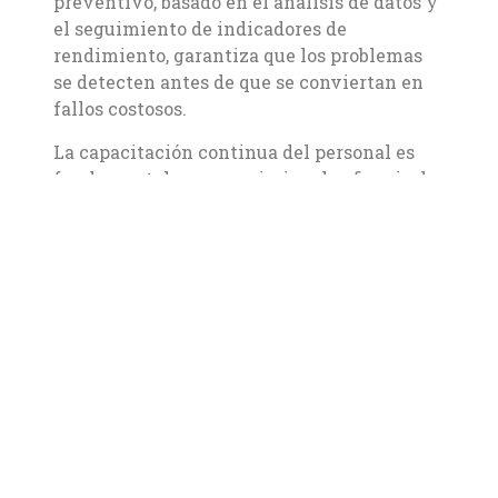
preventivo, basado en el análisis de datos y
el seguimiento de indicadores de
rendimiento, garantiza que los problemas
se detecten antes de que se conviertan en
fallos costosos.
La capacitación continua del personal es
fundamental para maximizar la eficacia de
las técnicas de mantenimiento. Al invertir
en la formación de los empleados, se
asegura que estén al tanto de las mejores
prácticas y nuevas tecnologías que pueden
mejorar los procesos. Además, fomentar una
cultura de responsabilidad y proactividad
entre los equipos de trabajo contribuye a un
ambiente donde el mantenimiento se toma
en serio y se realiza de manera eficiente.
Finalmente, la integración de tecnología en
el mantenimiento es un paso indispensable