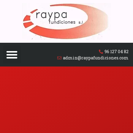
96 127 04 82
admin@raypafundiciones.com