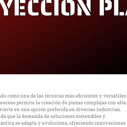
YECCIÓN P
ado como una de las técnicas más eficientes y versátiles
 proceso permite la creación de piezas complejas con alta
vierte en una opción preferida en diversas industrias,
ida que la demanda de soluciones sostenibles y
lástica se adapta y evoluciona, ofreciendo innovaciones