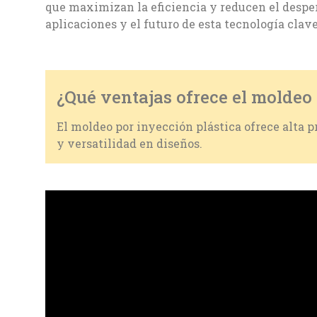
que maximizan la eficiencia y reducen el desperd
aplicaciones y el futuro de esta tecnología cla
¿Qué ventajas ofrece el moldeo 
El moldeo por inyección plástica ofrece alta p
y versatilidad en diseños.