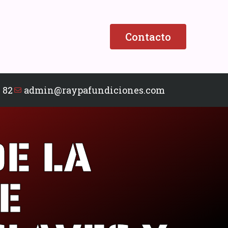
Contacto
 82
admin@raypafundiciones.com
DE LA
E