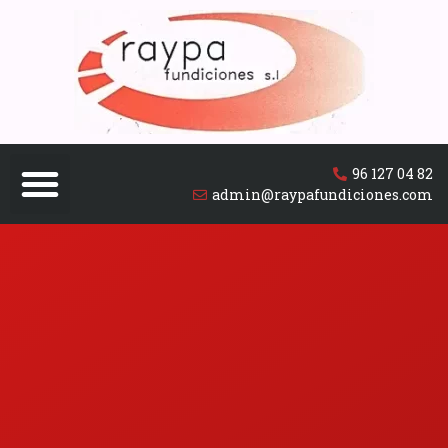
96 127 04 82
admin@raypafundiciones.com