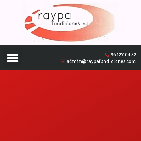
96 127 04 82
admin@raypafundiciones.com