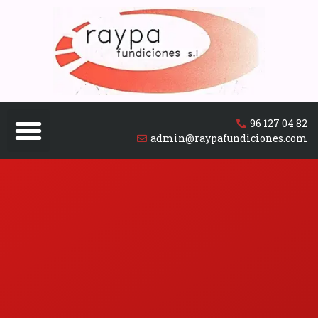
96 127 04 82
admin@raypafundiciones.com