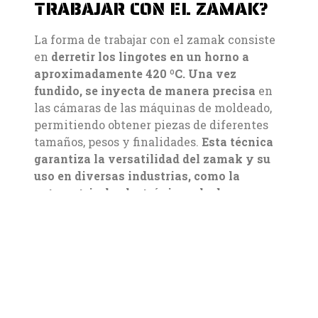
TRABAJAR CON EL ZAMAK?
La forma de trabajar con el zamak consiste
en
derretir los lingotes en un horno a
aproximadamente 420 ºC. Una vez
fundido, se inyecta de manera precisa
en
las cámaras de las máquinas de moldeado,
permitiendo obtener piezas de diferentes
tamaños, pesos y finalidades.
Esta técnica
garantiza la versatilidad del zamak y su
uso en diversas industrias, como la
automotriz, la electrónica y la de
bisutería
.
Garantizando la
excelencia:
Control de calidad