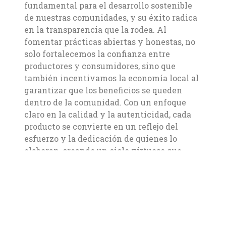
fundamental para el desarrollo sostenible
de nuestras comunidades, y su éxito radica
en la transparencia que la rodea. Al
fomentar prácticas abiertas y honestas, no
solo fortalecemos la confianza entre
productores y consumidores, sino que
también incentivamos la economía local al
garantizar que los beneficios se queden
dentro de la comunidad. Con un enfoque
claro en la calidad y la autenticidad, cada
producto se convierte en un reflejo del
esfuerzo y la dedicación de quienes lo
elaboran, creando un ciclo virtuoso que
impulsa la innovación y el crecimiento. De
esta manera, la transparencia no solo
mejora la producción, sino que también
transforma la manera en que valoramos y
consumimos lo local.