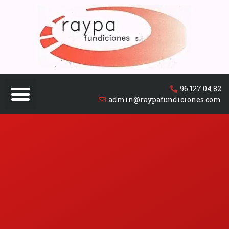
96 127 04 82
admin@raypafundiciones.com