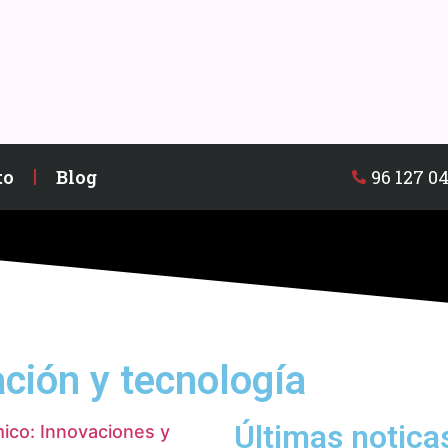
96 127 04
to
Blog
ación y tecnología
Últimas notica
rmico: Innovaciones y