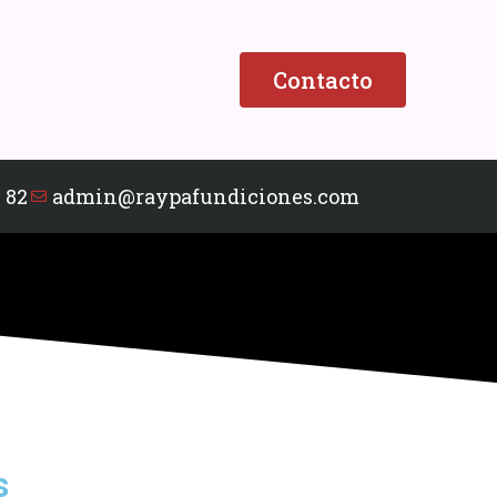
Contacto
 82
admin@raypafundiciones.com
s